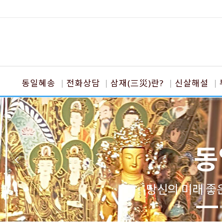
동일혜송
전화상담
삼재(三災)란?
신살해설
동
당신의 미래 좋은