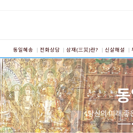
동일혜송
전화상담
삼재(三災)란?
신살해설
동
당신의 미래 좋은