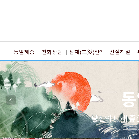
동일혜송
전화상담
삼재(三災)란?
신살해설
동
당신의 미래 좋은