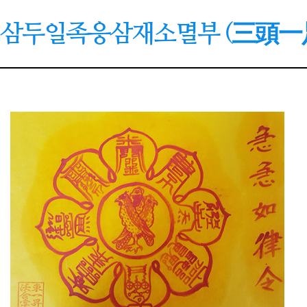
삼두일족응삼재소멸부 (三頭