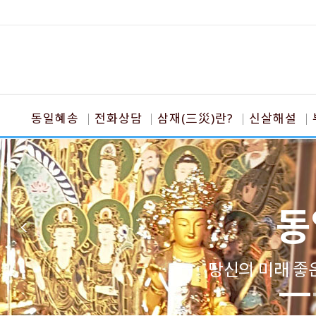
동일혜송
전화상담
삼재(三災)란?
신살해설
동
당신의 미래 좋은