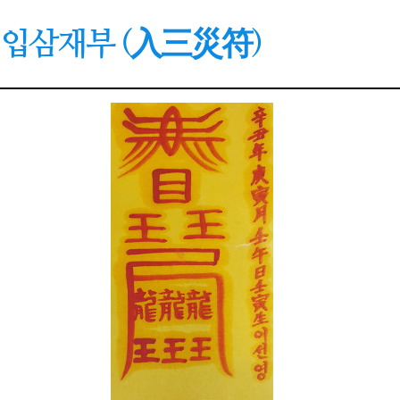
입삼재부 (入三災符)