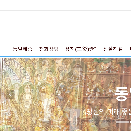
동일혜송
전화상담
삼재(三災)란?
신살해설
동
당신의 미래 좋은