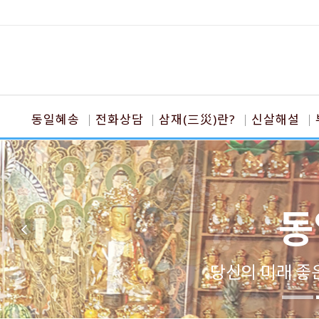
동일혜송
전화상담
삼재(三災)란?
신살해설
동
당신의 미래 좋은