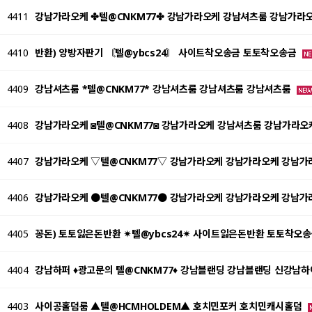
4411
강남가라오케 ✤텔@CNKM77✤ 강남가라오케 강남셔츠룸 강남가라
4410
반환) 양방자판기 〘텔@ybcs24〙 사이트착오송금 토토착오송금
4409
강남셔츠룸 *텔@CNKM77* 강남셔츠룸 강남셔츠룸 강남셔츠룸
4408
강남가라오케 ◙텔@CNKM77◙ 강남가라오케 강남셔츠룸 강남가라
4407
강남가라오케 ▽텔@CNKM77▽ 강남가라오케 강남가라오케 강남
4406
강남가라오케 ●텔@CNKM77● 강남가라오케 강남가라오케 강남
4405
꽁돈) 토토잃은돈반환 ✴텔@ybcs24✴ 사이트잃은돈반환 토토착오
4404
강남하퍼 ♦광고문의 텔@CNKM77♦ 강남블랜딩 강남블랜딩 신강남
4403
사이공홀덤룸 ▲텔@HCMHOLDEM▲ 호치민포커 호치민캐시홀덤