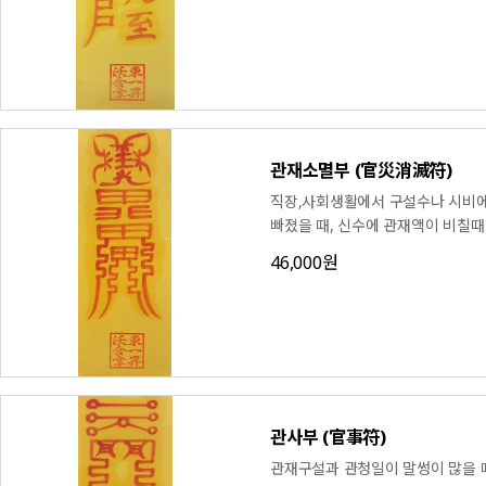
관재소멸부 (官災消滅符)
직장,사회생활에서 구설수나 시비
빠졌을 때, 신수에 관재액이 비칠때
46,000원
관사부 (官事符)
관재구설과 관청일이 말썽이 많을 