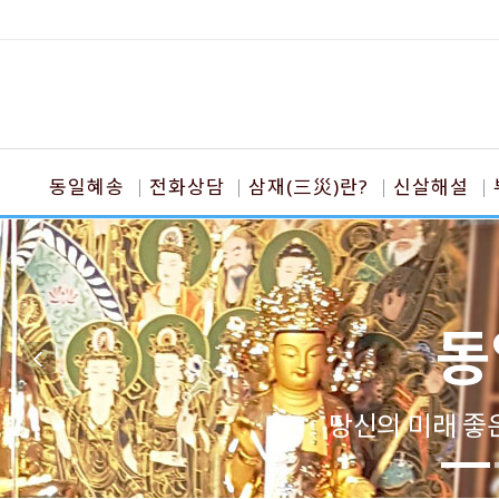
동일혜송
전화상담
삼재(三災)란?
신살해설
동
당신의 미래 좋은