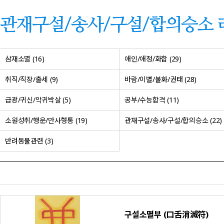
관재구설/송사/구설/합의승소 
삼재소멸 (16)
애인/애정/화합 (29)
취직/직장/출세 (9)
바람/이별/불화/권태 (28)
급광/귀신/악귀박살 (5)
공부/수능합격 (11)
소원성취/행운/만사형통 (19)
관재구설/송사/구설/합의승소 (22)
반려동물관련 (3)
구설소멸부 (口舌消滅符)