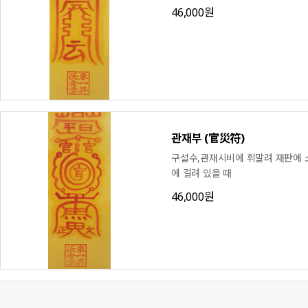
46,000원
관재부 (官災符)
구설수,관재시비에 휘말려 재판에 
에 걸려 있을 때
46,000원