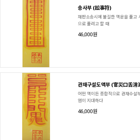
송사부 (訟事符)
재판소송시에 불길한 액운을 풀고 
으로 풀려고 할 때
46,000원
관재구설도액부 (官災口舌消
어떤 액이든 종합적으로 관재수설부
염이 지대하다
46,000원