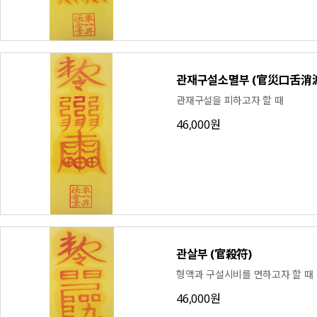
관재구설소멸부 (官災口舌消
관재구설을 피하고자 할 때
46,000원
관살부 (官殺符)
형액과 구설시비를 면하고자 할 때
46,000원