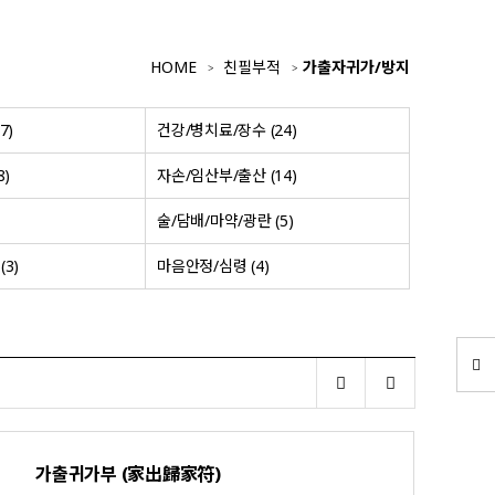
HOME
친필부적
가출자귀가/방지
7)
건강/병치료/장수 (24)
8)
자손/임산부/출산 (14)
술/담배/마약/광란 (5)
3)
마음안정/심령 (4)
가출귀가부 (家出歸家符)