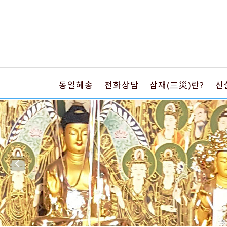
동일혜송
전화상담
삼재(三災)란?
신