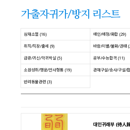
가출자귀가/방지 리스트
삼재소멸 (16)
애인/애정/화합 (29)
취직/직장/출세 (9)
바람/이별/불화/권태 (2
급광/귀신/악귀박살 (5)
공부/수능합격 (11)
소원성취/행운/만사형통 (19)
관재구설/송사/구설/합의
반려동물관련 (3)
대인귀래부 (待人