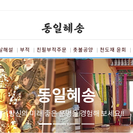
살해설
부적
친필부적주문
촛불공양
천도재 윤회
동일혜송
당신의 미래 좋은 운명을 경험해 보세요!!