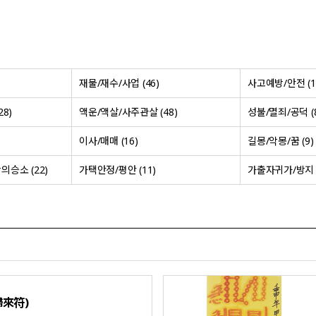
재물/재수/사업 (46)
사고예방/안전 (1
8)
액운/액살/사주관살 (48)
성불/멸죄/공덕 (
이사/매매 (16)
길몽/악몽/꿈 (9)
승소 (22)
가택안정/평안 (11)
가출자귀가/방지 (
歸來符)