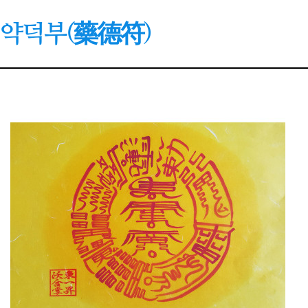
약덕부(藥德符)