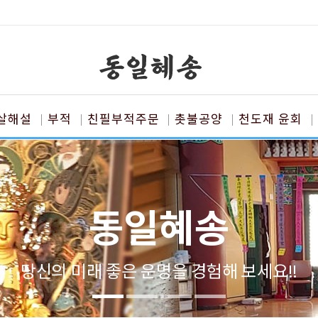
살해설
부적
친필부적주문
촛불공양
천도재 윤회
동일혜송
당신의 미래 좋은 운명을 경험해 보세요!!