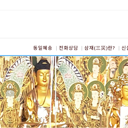
동일혜송
전화상담
삼재(三災)란?
신