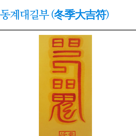
동계대길부 (冬季大吉符)