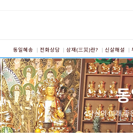
동일혜송
전화상담
삼재(三災)란?
신살해설
동
당신의 미래 좋은