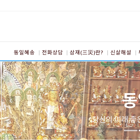
동일혜송
전화상담
삼재(三災)란?
신살해설
동
당신의 미래 좋은