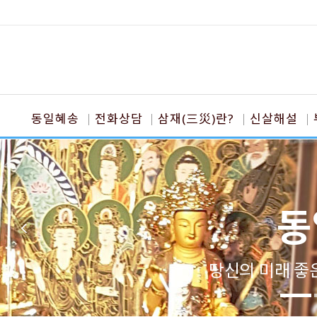
동일혜송
전화상담
삼재(三災)란?
신살해설
동
당신의 미래 좋은