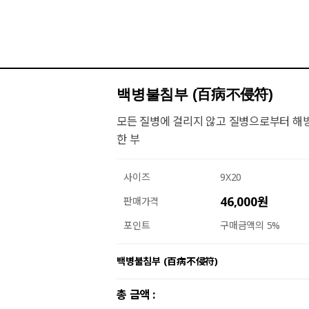
백병불침부 (百病不侵符)
모든 질병에 걸리지 않고 질병으로부터 해
한 부
사이즈
9X20
46,000원
판매가격
포인트
구매금액의 5%
백병불침부 (百病不侵符)
총 금액 :