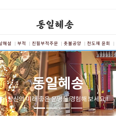
살해설
부적
친필부적주문
촛불공양
천도재 윤회
동일혜송
당신의 미래 좋은 운명을 경험해 보세요!!