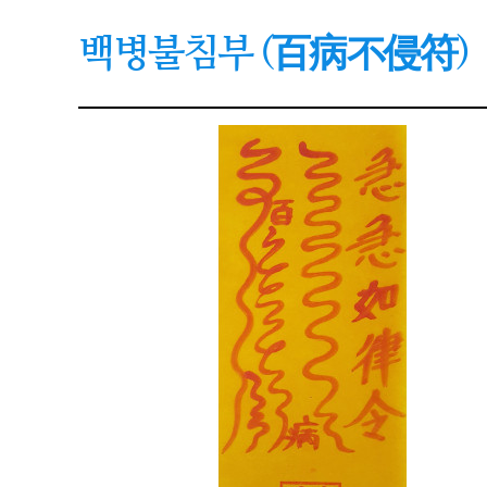
백병불침부 (百病不侵符)