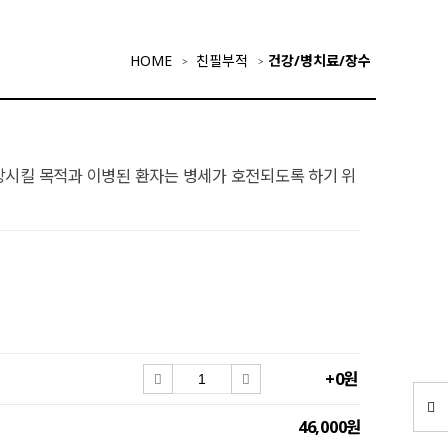
HOME
친필부적
건강/병치료/장수
방시킬 목적과 이병된 환자는 병세가 호전되도록 하기 위
+0원
46,000원