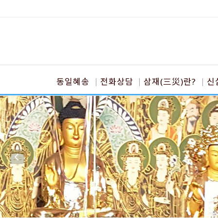
동일혜송
전화상담
삼재(三災)란?
신