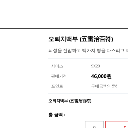
오뢰치백부 (五雷治百符)
뇌성을 진압하고 백가지 병을 다스리고 
사이즈
9X20
46,000원
판매가격
포인트
구매금액의 5%
오뢰치백부 (五雷治百符)
총 금액 :