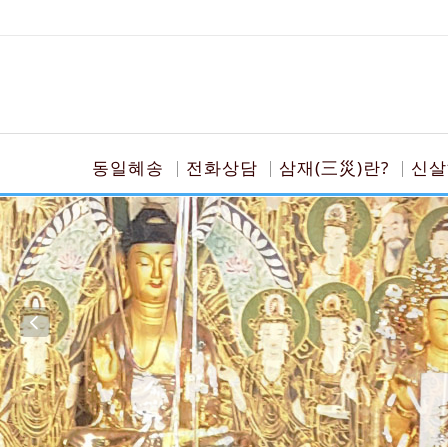
동일혜송
전화상담
삼재(三災)란?
신살