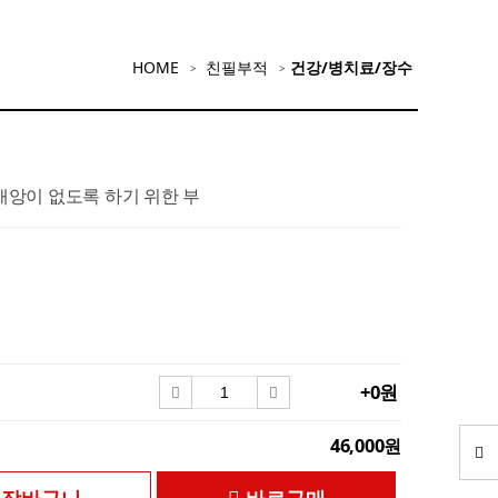
HOME
친필부적
건강/병치료/장수
재앙이 없도록 하기 위한 부
+0원
46,000원