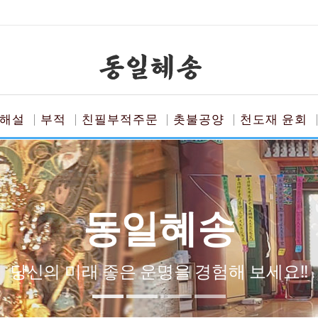
해설
부적
친필부적주문
촛불공양
천도재 윤회
동일혜송
당신의 미래 좋은 운명을 경험해 보세요!!