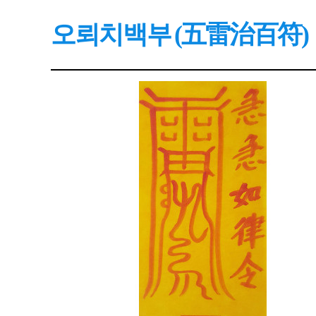
오뢰치백부 (五雷治百符)