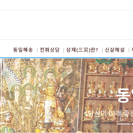
동일혜송
전화상담
삼재(三災)란?
신살해설
동
당신의 미래 좋은