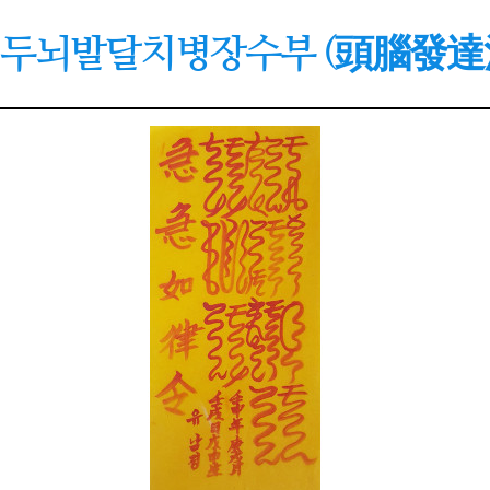
두뇌발달치병장수부 (頭腦發達