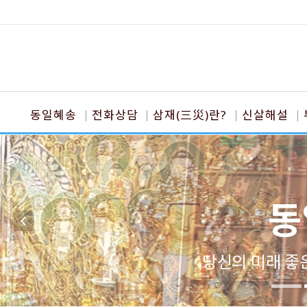
동일혜송
전화상담
삼재(三災)란?
신살해설
동
당신의 미래 좋은