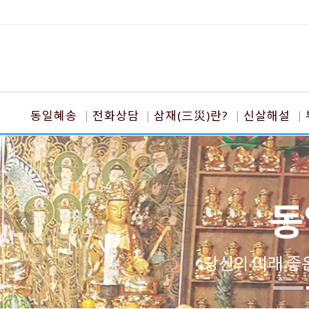
동일혜송
전화상담
삼재(三災)란?
신살해설
동
당신의 미래 좋은