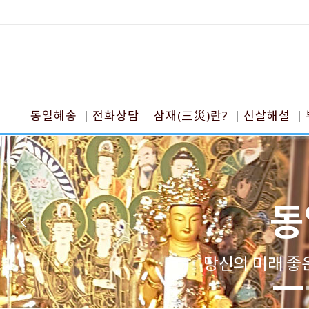
동일혜송
전화상담
삼재(三災)란?
신살해설
동
당신의 미래 좋은