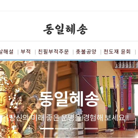
살해설
부적
친필부적주문
촛불공양
천도재 윤회
동일혜송
당신의 미래 좋은 운명을 경험해 보세요!!