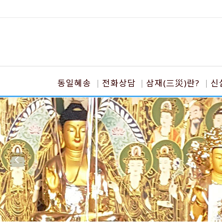
동일혜송
전화상담
삼재(三災)란?
신