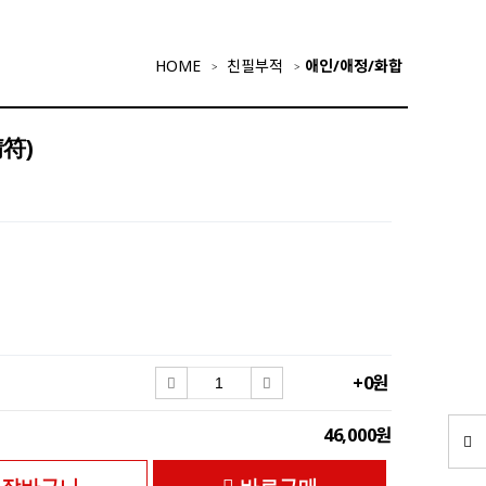
HOME
친필부적
애인/애정/화합
符)
+0원
46,000원