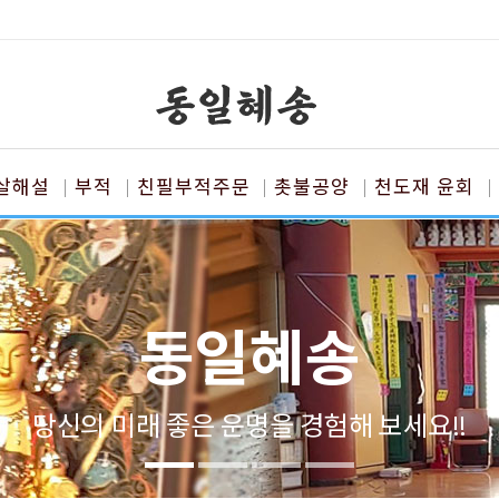
살해설
부적
친필부적주문
촛불공양
천도재 윤회
동일혜송
당신의 미래 좋은 운명을 경험해 보세요!!