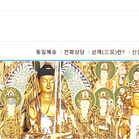
동일혜송
전화상담
삼재(三災)란?
신