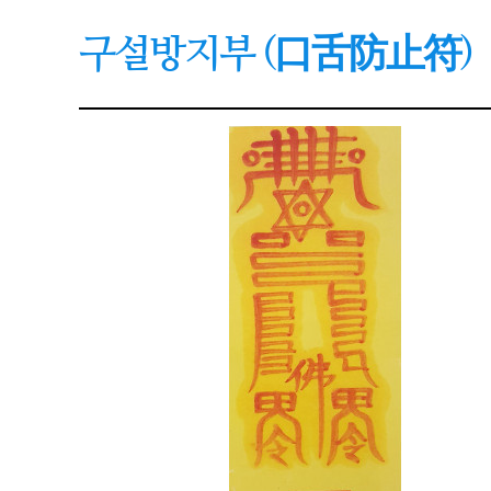
구설방지부 (口舌防止符)