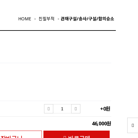
HOME
친필부적
관재구설/송사/구설/합의승소
+0원
46,000원