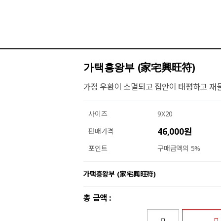
가택흥왕부 (家宅興旺符)
가정 우환이 소멸되고 집안이 태평하고 재
사이즈
9X20
46,000원
판매가격
포인트
구매금액의 5%
가택흥왕부 (家宅興旺符)
총 금액 :