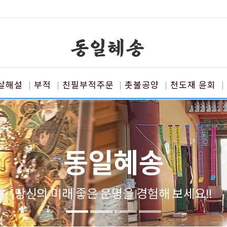
살해설
부적
친필부적주문
촛불공양
천도재 윤회
동일혜송
당신의 미래 좋은 운명을 경험해 보세요!!