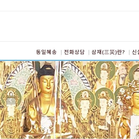
동일혜송
전화상담
삼재(三災)란?
신