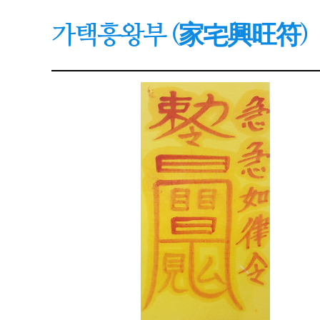
가택흥왕부 (家宅興旺符)