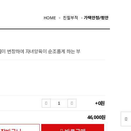
HOME
친필부적
가택안정/평안
물이 번창하여 자녀양육이 순조롭게 하는 부
+0원
46,000원