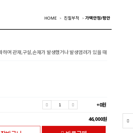
HOME
친필부적
가택안정/평안
화하며 관재,구설,손재가 발생했거나 발생염려가 있을 때
+0원
46,000원