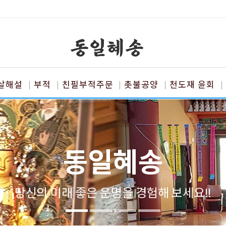
살해설
부적
친필부적주문
촛불공양
천도재 윤회
동일혜송
당신의 미래 좋은 운명을 경험해 보세요!!