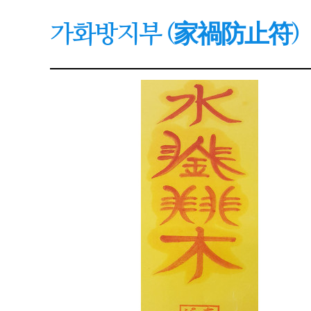
가화방지부 (家禍防止符)