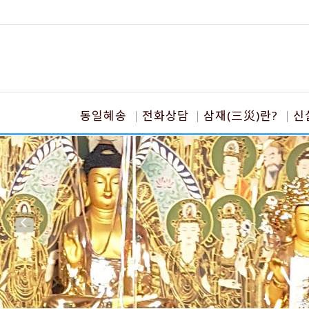
동일혜송
전화상담
삼재(三災)란?
신