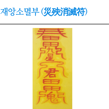
재앙소멸부 (災殃消滅符)