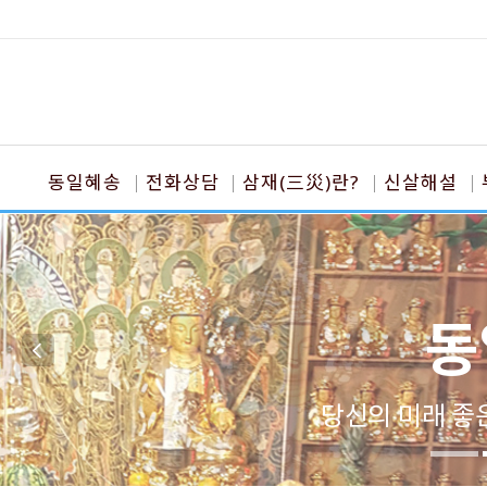
동일혜송
전화상담
삼재(三災)란?
신살해설
동
당신의 미래 좋은