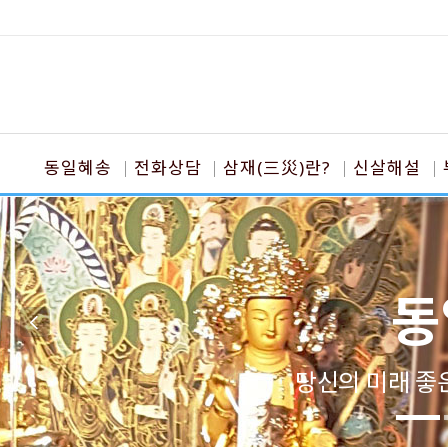
동일혜송
전화상담
삼재(三災)란?
신살해설
동
당신의 미래 좋은