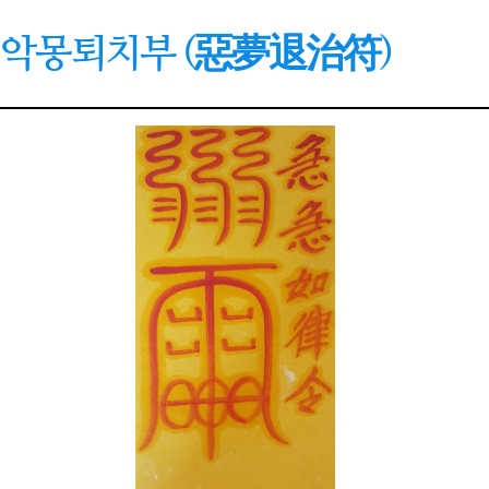
악몽퇴치부 (惡夢退治符)