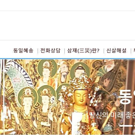
동일혜송
전화상담
삼재(三災)란?
신살해설
동
당신의 미래 좋은