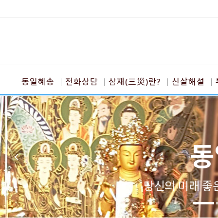
동일혜송
전화상담
삼재(三災)란?
신살해설
동
당신의 미래 좋은