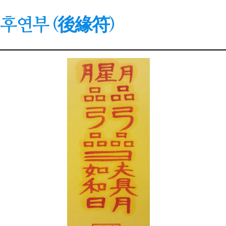
후연부 (後緣符)