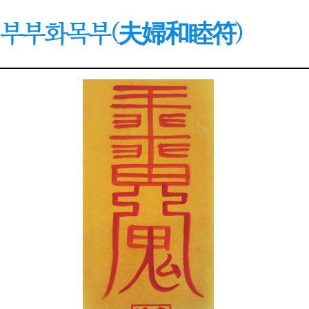
부부화목부(夫婦和睦符)