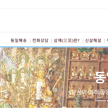
동일혜송
전화상담
삼재(三災)란?
신살해설
동
당신의 미래 좋은