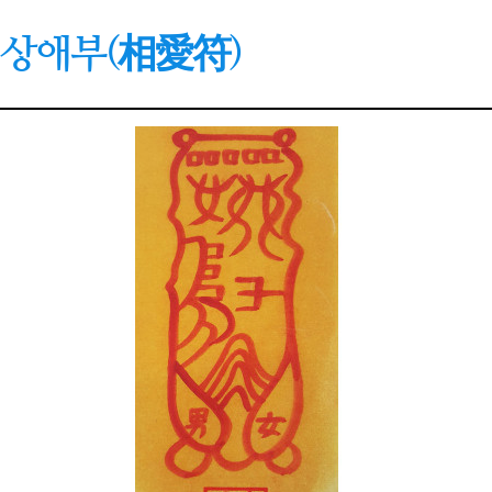
상애부(相愛符)