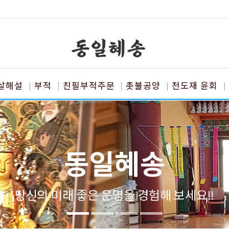
살해설
부적
친필부적주문
촛불공양
천도재 윤회
동일혜송
당신의 미래 좋은 운명을 경험해 보세요!!