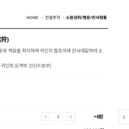
HOME
친필부적
소원성취/행운/만사형통
符)
액운과 액살을 최치하며 귀인의 협조아래 만사대길하여 소
, 귀인부,도액부 선신수호부)
+0원