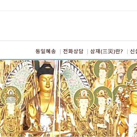
동일혜송
전화상담
삼재(三災)란?
신