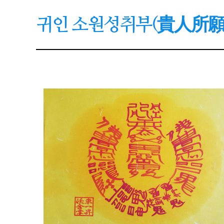
귀인 소원성취부(貴人所願