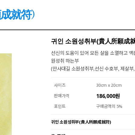
成就符)
귀인 소원성취부(貴人所願成就
선신의 도움이 있어 모든 살을 소멸하고 
원성취 하는부
(만사대길 소원성취부,선신 수호부, 제살부
사이즈
30cm x 20cm
186,000원
판매가격
포인트
구매금액의 5%
귀인 소원성취부(貴人所願成就符)