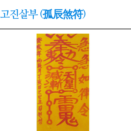
고진살부 (孤辰煞符)