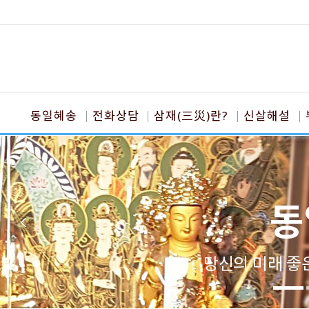
동일혜송
전화상담
삼재(三災)란?
신살해설
동
당신의 미래 좋은