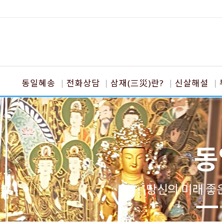
동일혜송
전화상담
삼재(三災)란?
신살해설
동
당신의 미래 좋은