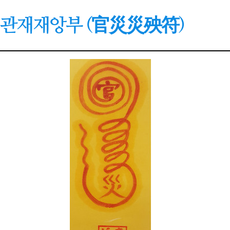
관재재앙부 (官災災殃符)