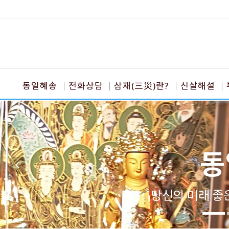
동일혜송
전화상담
삼재(三災)란?
신살해설
동
당신의 미래 좋은