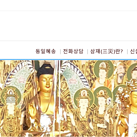
동일혜송
전화상담
삼재(三災)란?
신