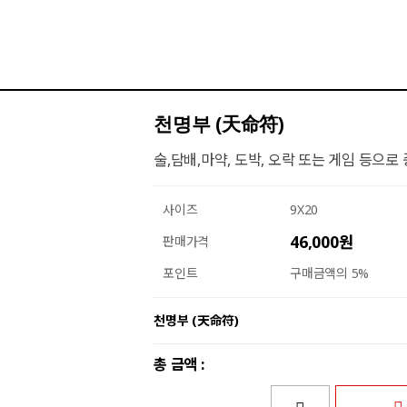
천명부 (天命符)
술,담배,마약, 도박, 오락 또는 게임 등으
사이즈
9X20
46,000원
판매가격
포인트
구매금액의 5%
천명부 (天命符)
총 금액 :