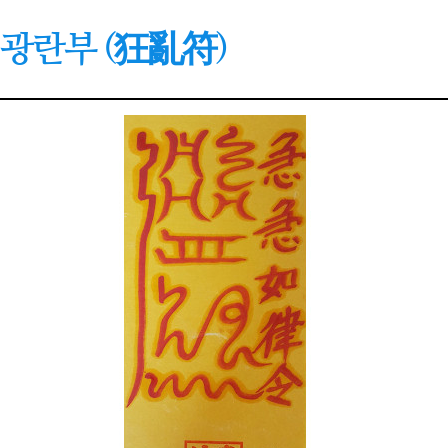
광란부 (狂亂符)