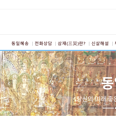
동일혜송
전화상담
삼재(三災)란?
신살해설
동
당신의 미래 좋은